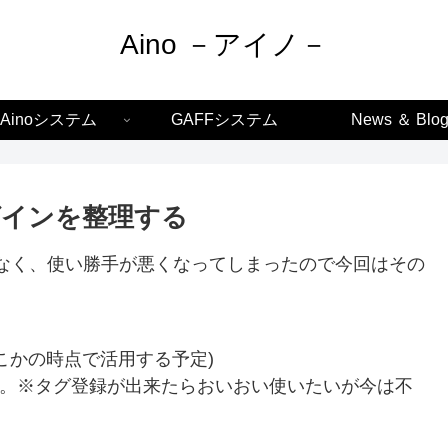
Aino －アイノ－
Ainoシステム
GAFFシステム
News ＆ Blo
グインを整理する
なく、使い勝手が悪くなってしまったので今回はその
こかの時点で活用する予定)
られる。※タグ登録が出来たらおいおい使いたいが今は不