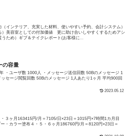
力（インテリア、充実した材料、使いやすい予約、会計システム）
る）美容室としての付加価値 更に助け合いしやすくするためアシ
うため）ギブ＆テイクレポート(お客様に...
ーの容量
0円/年 ・ユーザ数 1000人 ・メッセージ送信回数 50Bのメッセージ 1
メッセージ閲覧回数 50Bのメッセージ 1人あたり1ヶ月 平均900回
2023.05.12
ヶ月163415円/月＝7105/日×23日＝1015円×7時間1カ月目
・カラー塗布４・５・６ヶ月186760円/月＝8120円×23日＝