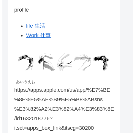
profile
life 生活
Work 仕事
あいうえお
https://apps.apple.com/us/app/%E7%BE
%8E%E5%AE%B9%E5%B8%ABsns-
%E3%82%A2%E3%82%A4%E3%83%8E
/id1632018776?
itsct=apps_box_link&itscg=30200