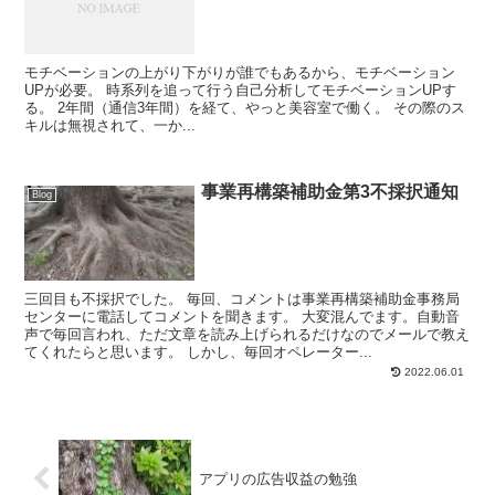
モチベーションの上がり下がりが誰でもあるから、モチベーション
UPが必要。 時系列を追って行う自己分析してモチベーションUPす
る。 2年間（通信3年間）を経て、やっと美容室で働く。 その際のス
キルは無視されて、一か...
事業再構築補助金第3不採択通知
Blog
三回目も不採択でした。 毎回、コメントは事業再構築補助金事務局
センターに電話してコメントを聞きます。 大変混んでます。自動音
声で毎回言われ、ただ文章を読み上げられるだけなのでメールで教え
てくれたらと思います。 しかし、毎回オペレーター...
2022.06.01
アプリの広告収益の勉強