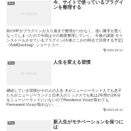
今、サイトで使っているプラグイ
Blog
ンを整理する
前のHPがプラグインが入り過ぎで整理がつかなく、使い勝手が悪く
なってしまったので今回はその都度整理していく。 今後の課題 今イ
ンストールさせているプラグイン(今後どこかの時点で活用する予定)
《AddQuicktag》ショートコー...
2023.05.12
人生を変える習慣
Blog
継続している習慣がその人の人生 夫がニュージーランド人でも息子
たちがニュージーランドと日本人のミックスでも私は2年間の1年分
をニュージーランドにいないのでResidence Vizaが取れても
Permanent Vizaが取れない。...
2023.05.12
新入生がモチベーションを保つに
Blog
は