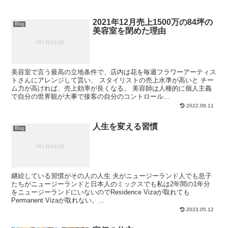
2021年12月売上1500万の84坪の
Blog
美容室を閉めた理由
美容室で言う最高の立地条件で、店内は花を毎週フラワーアーティス
トさんにアレンジして貰い、 スタイリストの売上水準が高いと チー
ム力が高ければ、売上効率が良くなる。 美容師は人種的に個人主義
で自分の世界観が大事で接客の自分のコントロール...
2022.08.11
人生を変える習慣
Blog
継続している習慣がその人の人生 夫がニュージーランド人でも息子
たちがニュージーランドと日本人のミックスでも私は2年間の1年分
をニュージーランドにいないのでResidence Vizaが取れても
Permanent Vizaが取れない。...
2023.05.12