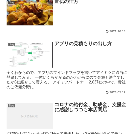
宣伝の仕方
Blog
2021.10.13
アプリの見積もりの出し方
Blog
全くわからので、アプリのマインドマップを書いてアイミツに適当に
登録してみる。 一体いくらかかるのかわからにので金額も適当でし
たが6社紹介して貰える。 アイミツパートナー 2,037社の中で、貴社
のご依頼分野に...
2023.05.12
コロナの給付金、助成金、支援金
Blog
に感謝しつつも本店閉店
2020/3/12にNZから日本に帰って来ました。伯父夫婦がダイアモン