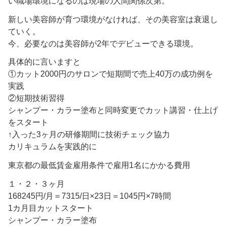
い職場環境になるのは現場の人間関係次第。
新しい美容師が育つ環境がなければ、その美容室は衰退し
ていく。
今、必要なのは美容師が2年でデビューできる環境。
具体的に言いますと
①カット2000円のサロンで短期間で売上40万の成功例を
実践
②短期技術習得
シャンプー・カラー塗布と同時変更でカット講習・仕上げ
をスタート
↑入った3ヶ月の研修期間に技術チェック協力
カリキュラムを実践的に
東京都の最低賃金雇用条件で雇用1名にかかる費用
１・２・３ヶ月
168245円/月＝7315/日×23日＝1045円×7時間
1カ月目カットスタート
シャンプー・カラー塗布