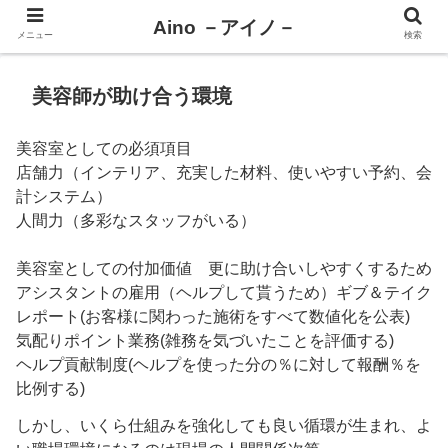
Aino －アイノ－
メニュー
検索
美容師が助け合う環境
美容室としての必須項目
店舗力（インテリア、充実した材料、使いやすい予約、会
計システム）
人間力（多彩なスタッフがいる）
美容室としての付加価値 更に助け合いしやすくするため
アシスタントの雇用（ヘルプして貰うため）ギブ＆テイク
レポート(お客様に関わった施術をすべて数値化を公表)
気配りポイント業務(雑務を気づいたことを評価する)
ヘルプ貢献制度(ヘルプを使った分の％に対して報酬％を
比例する)
しかし、いくら仕組みを強化しても良い循環が生まれ、よ