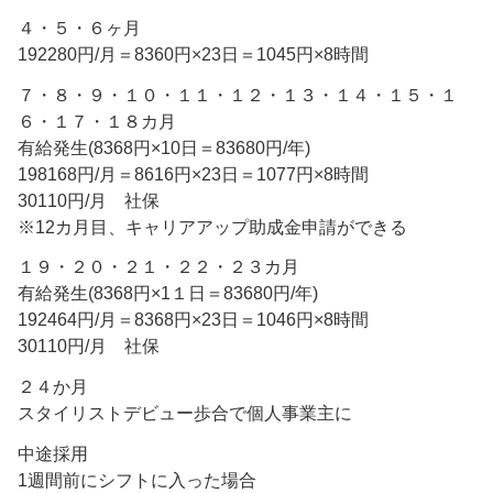
４・５・６ヶ月
192280円/月＝8360円×23日＝1045円×8時間
７・８・９・１０・１１・１２・１３・１４・１５・１
６・１７・１８カ月
有給発生(8368円×10日＝83680円/年)
198168円/月＝8616円×23日＝1077円×8時間
30110円/月 社保
※12カ月目、キャリアアップ助成金申請ができる
１９・２０・２１・２２・２３カ月
有給発生(8368円×1１日＝83680円/年)
192464円/月＝8368円×23日＝1046円×8時間
30110円/月 社保
２４か月
スタイリストデビュー歩合で個人事業主に
中途採用
1週間前にシフトに入った場合