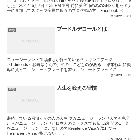
こんにちはヒトデさんのYouTubeを見てWordPressでブログ設定しま
した。2021年6月7日 4:38 PM 10年前に美容師の為のSNS活用セミナ
ーに参加してスタッフ全員に個々のブログ始め方、Facebook ペ...
2022.06.01
プードルデコールとは
Blog
ニュージーランドでは誰もが持っているクッキングブック
〈Edmonds〉お義母さんの、私の、こどものがある。 結婚祝いに義
母に貰って、ショートブレッドを習う。ショートブレッドに...
2023.05.12
人生を変える習慣
Blog
継続している習慣がその人の人生 夫がニュージーランド人でも息子
たちがニュージーランドと日本人のミックスでも私は2年間の1年分
をニュージーランドにいないのでResidence Vizaが取れても
Permanent Vizaが取れない。...
2023.05.12